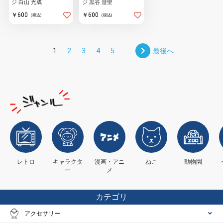
ジ 白山 光成
ジ 黒谷 遊聖
￥600
￥600
(税込)
(税込)
1
2
3
4
5
...
最後へ
レトロ
キャラクタ
漫画・アニ
ねこ
動物園
ー
メ
カテゴリ
アクセサリー