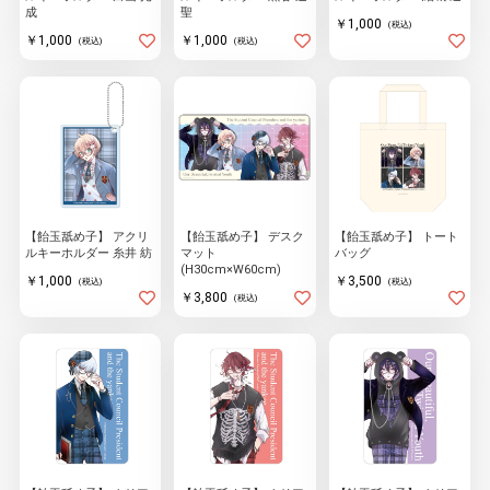
成
聖
￥1,000
(税込)
￥1,000
￥1,000
(税込)
(税込)
【飴玉舐め子】 アクリ
【飴玉舐め子】 デスク
【飴玉舐め子】 トート
ルキーホルダー 糸井 紡
マット
バッグ
(H30cm×W60cm)
￥1,000
￥3,500
(税込)
(税込)
￥3,800
(税込)