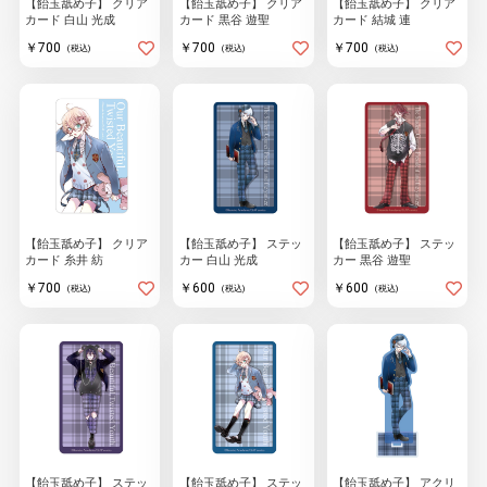
【飴玉舐め子】 クリア
【飴玉舐め子】 クリア
【飴玉舐め子】 クリア
物園
イラストレ
アダルトグ
カード 白山 光成
カード 黒谷 遊聖
カード 結城 連
ーター
ッズ
￥700
￥700
￥700
(税込)
(税込)
(税込)
【飴玉舐め子】 クリア
【飴玉舐め子】 ステッ
【飴玉舐め子】 ステッ
カード 糸井 紡
カー 白山 光成
カー 黒谷 遊聖
￥700
￥600
￥600
(税込)
(税込)
(税込)
【飴玉舐め子】 ステッ
【飴玉舐め子】 ステッ
【飴玉舐め子】 アクリ