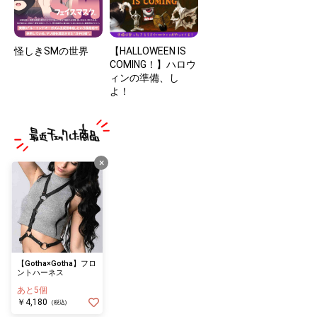
怪しきSMの世界
【HALLOWEEN IS
COMING！】ハロウ
ィンの準備、し
よ！
×
【Gotha×Gotha】フロ
ントハーネス
あと5個
￥4,180
(税込)