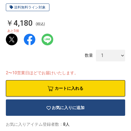
送料無料ライン対象
￥4,180
(税込)
5
あと
個
数量
2〜10営業日ほどでお届けいたします。
カートに入れる
物園
イラストレ
アダルトグ
お気に入りに追加
ーター
ッズ
お気に入りアイテム登録者数：
8人