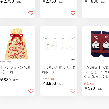
￥2,750
￥2,750
￥1,800
(税込)
(税込)
(税込)
【ハンギョドン40周
【しろたん推し活】巾
【VV限定】お文
年】巾着
着ポーチ
いっしょアンク
クス(体操お文具
￥880
あと21個
(税込)
￥3,850
あと7個
(税込)
￥528
(税込)