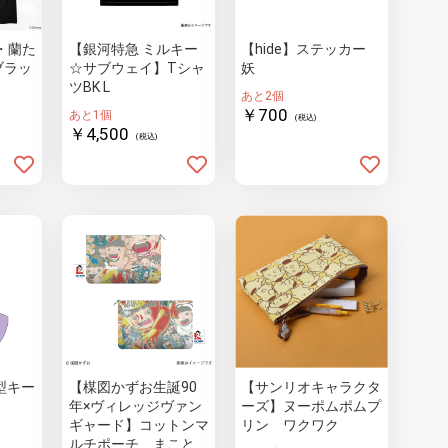
・蘭た
【銀河特急 ミルキー
【hide】ステッカー
ブラッ
☆サブウェイ】Tシャ
妖
ツBK L
あと2個
￥700
あと1個
(税込)
￥4,500
(税込)
型キー
【楳図かずお生誕90
【サンリオキャラクタ
年×ヴィレッジヴァン
ーズ】ヌーポムポムプ
ギャード】コットンマ
リン ワクワク
ルチポーチ まことち