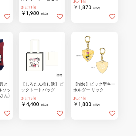
あと1個
ゃん集合
￥1,870
あと11個
(税込)
￥1,980
(税込)
具と
【しろたん推し活】ビ
【hide】ピック型キー
ルソッ
ックトートバッグ
ホルダー リック
さん)
あと13個
あと4個
￥4,400
￥1,800
(税込)
(税込)