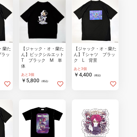
・蘭た
【ジャック・オ・蘭た
【ジャック・オ・蘭た
ブラッ
ん】ビックシルエット
ん】Tシャツ ブラッ
T ブラック M 単
ク L 背景
体
あと3個
￥4,400
あと3個
(税込)
￥5,800
(税込)