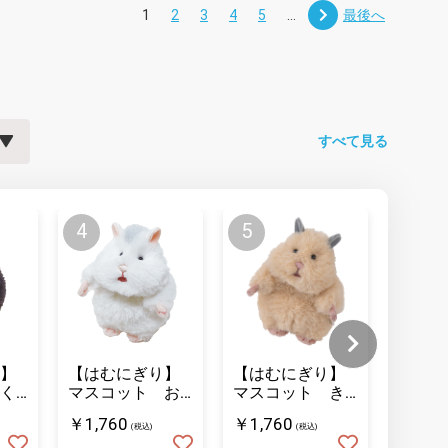
1
2
3
4
5
...
最後へ
すべて見る
】
【はむにぎり】
【はむにぎり】
【はむ
く
マスコット お
マスコット き
マスコ
こめ
なこ
ーム 
￥1,760
￥1,760
￥1,32
(税込)
(税込)