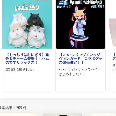
【もっちりはむにぎり】新
【birdman】×ヴィレッジ
【
色＆チャーム登場！！ハム
ヴァンガード コラボグッ
ズ
の力でリラックス！
ズ発売決定！！
見
虚無顔に癒される…
koko ヴィレヴァンでバイト
イ
はじめました！！
検索結果：709 件