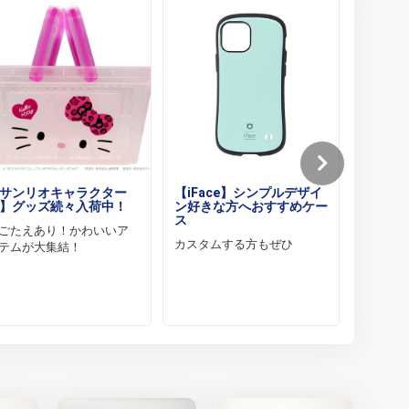
サンリオキャラクター
【iFace】シンプルデザイ
【倉戸
】グッズ続々入荷中！
ン好きな方へおすすめケー
ク～“
ス
なたへ
ごたえあり！かわいいア
カスタムする方もぜひ
異形へ
テムが大集結！
い・・