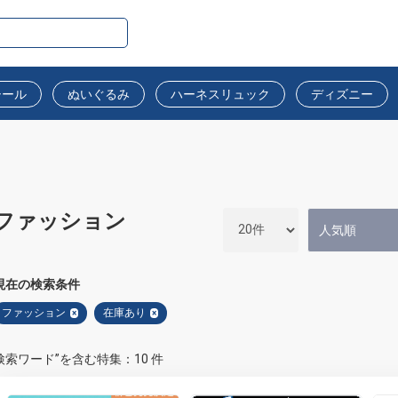
シール
ぬいぐるみ
ハーネスリュック
ディズニー
ファッション
現在の検索条件
ファッション
在庫あり
×
×
検索ワード”を含む特集：10 件