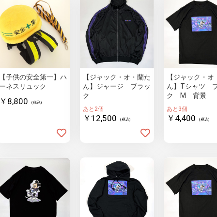
【子供の安全第一】ハ
【ジャック・オ・蘭た
【ジャック・オ
ーネスリュック
ん】ジャージ ブラッ
ん】Tシャツ 
ク
ク M 背景
￥8,800
(税込)
あと2個
あと3個
￥12,500
￥4,400
(税込)
(税込)