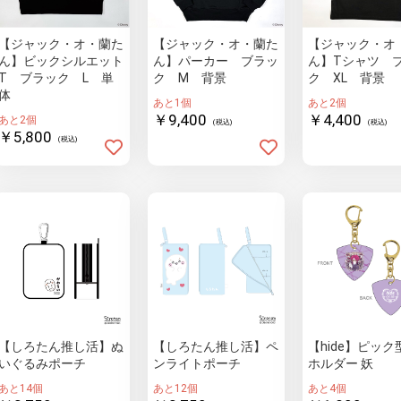
【ジャック・オ・蘭た
【ジャック・オ・蘭た
【ジャック・オ
ん】ビックシルエット
ん】パーカー ブラッ
ん】Tシャツ 
T ブラック L 単
ク M 背景
ク XL 背景
体
あと1個
あと2個
￥9,400
￥4,400
あと2個
(税込)
(税込)
￥5,800
(税込)
【しろたん推し活】ぬ
【しろたん推し活】ペ
【hide】ピック
いぐるみポーチ
ンライトポーチ
ホルダー 妖
あと14個
あと12個
あと4個