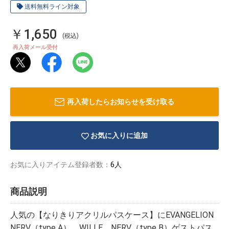
送料無料ライン対象
￥1,650
(税込)
再入荷メール受付
再入荷したらお知らせを受け取る
お気に入りに追加
お気に入りアイテム登録者数：
6人
物園
イラストレ
アダルトグ
商品説明
ーター
ッズ
人気の【なりきりアクリルパスケース】にEVANGELION
NERV（type A）、WILLE、NERV（type B）ゲストパス