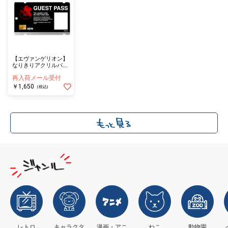
【エヴァンゲリオン】
なりきりアクリルパス
ケース NERV（type
再入荷メール受付
A）
￥1,650
(税込)
レトロ
キャラクタ
漫画・アニ
ねこ
動物園