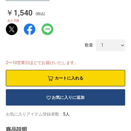
￥1,540
(税込)
3
あと
個
数量
2〜10営業日ほどでお届けいたします。
カートに入れる
お気に入りに追加
物園
イラストレ
アダルトグ
ーター
ッズ
お気に入りアイテム登録者数：
5人
商品説明