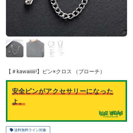
【＃kawaiiiii!】ピン×クロス （ブローチ）
安全ピンがアクセサリーになった
よ。
送料無料ライン対象