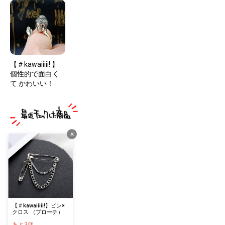
【＃kawaiiiii! 】
個性的で面白く
て かわいい！
×
【＃kawaiiiii!】ピン×
クロス （ブローチ）
あと3個