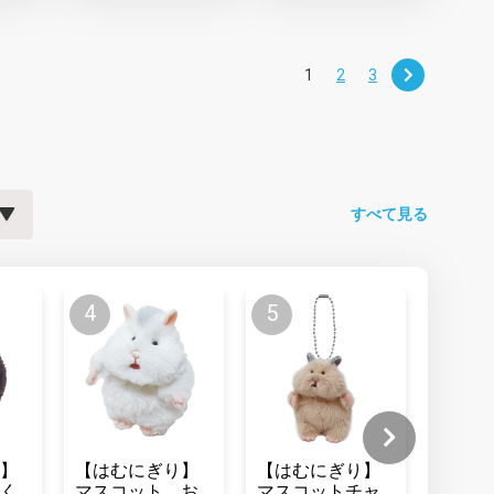
1
2
3
すべて見る
】
【はむにぎり】
【はむにぎり】
【はむ
く
マスコット お
マスコットチャ
マスコ