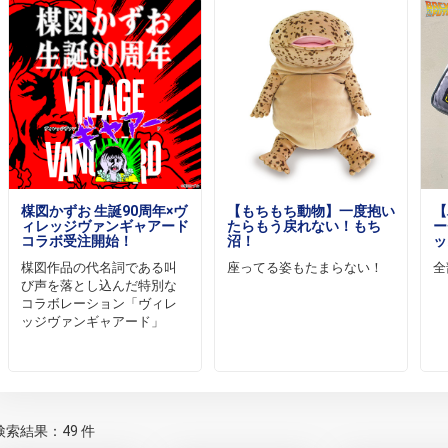
楳図かずお 生誕90周年×ヴ
【もちもち動物】一度抱い
【
ィレッジヴァンギャアード
たらもう戻れない！もち
ー
コラボ受注開始！
沼！
ッ
楳図作品の代名詞である叫
座ってる姿もたまらない！
全
び声を落とし込んだ特別な
コラボレーション「ヴィレ
ッジヴァンギャアード」
検索結果：49 件