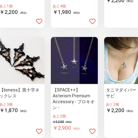
￥2,200
(税込)
あと1個
あと4個
￥2,200
￥1,980
(税込)
(税込)
【lioness】黒十字ネ
【SPACE++】
タニマダイバー
ックレス
Asterism Premium
サビ
Accessory - プロキオ
あと3個
あと3個
ン -
￥1,870
￥2,200
(税込)
(税込)
あと2個
￥3,300
(税込)
￥2,900
(税込)