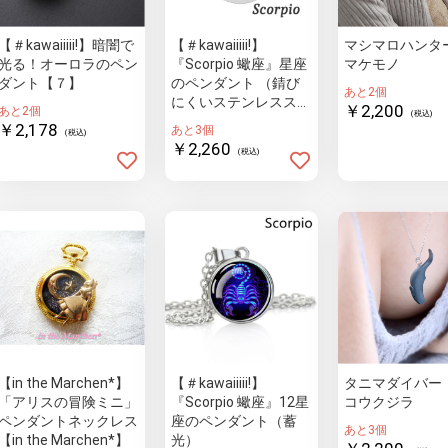
【＃kawaiiiii!】暗闇で
【＃kawaiiiii!】
マシマロハンタ
光る！オーロラのペン
『Scorpio 蠍座』星座
マケモノ
ダント【７】
のペンダント （錆び
あと2個
にくいステンレススチ
￥2,200
あと2個
(税込)
ール製）
￥2,178
あと3個
(税込)
￥2,260
(税込)
【in the Marchen*】
【＃kawaiiiii!】
タニマダイバー
「アリスの冒険ミニ」
『Scorpio 蠍座』12星
コウクジラ
ペンダントネックレス
座のペンダント（蓄
あと3個
【in the Marchen*】
光）