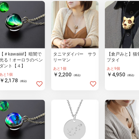
【＃kawaiiiii!】暗闇で
タニマダイバー サラ
【倉戸みと】猫
光る！オーロラのペン
リーマン
プタイ
ダント【４】
あと1個
あと9個
￥2,200
￥4,950
あと1個
(税込)
(税込)
￥2,178
(税込)