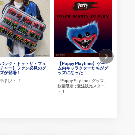
バック・トゥ・ザ・フュ
【Poppy Playtime】ゲー
【魔法
チャー】ファン必見のグ
ム内キャラクターたちがグ
ヴィレ
ズが登場！
ッズになった！
コラボ
部ほしい…！
『Poppy Playtime』グッズ、
『魔法
数量限定で受注販売スター
ヴィレ
ト！
ラボグ