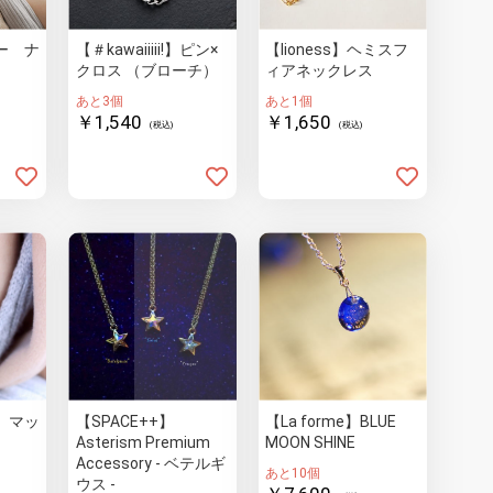
ー ナ
【＃kawaiiiii!】ピン×
【lioness】ヘミスフ
クロス （ブローチ）
ィアネックレス
あと3個
あと1個
￥1,540
￥1,650
(税込)
(税込)
 マッ
【SPACE++】
【La forme】BLUE
Asterism Premium
MOON SHINE
Accessory - ベテルギ
あと10個
ウス -