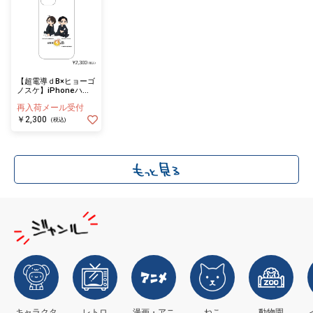
【超電導ｄB×ヒョーゴ
ノスケ】iPhoneハー
ドケース 7/8/SE
再入荷メール受付
￥2,300
(税込)
キャラクタ
レトロ
漫画・アニ
ねこ
動物園