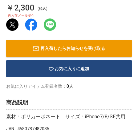
￥2,300
(税込)
再入荷メール受付
再入荷したらお知らせを受け取る
お気に入りに追加
お気に入りアイテム登録者数：
0人
商品説明
物園
イラストレ
アダルトグ
ーター
ッズ
素材：ポリカーボネート サイズ：iPhone7/8/SE共用
JAN
4580787482085