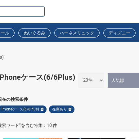
シール
ぬいぐるみ
ハーネスリュック
ディズニー
s)
iPhoneケース(6/6Plus)
現在の検索条件
iPhoneケース(6/6Plus)
在庫あり
×
×
検索ワード”を含む特集：10 件