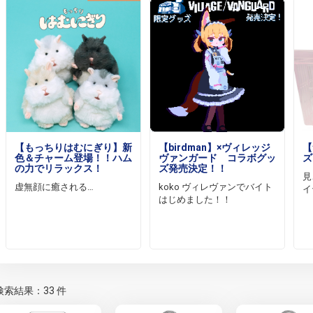
【もっちりはむにぎり】新
【birdman】×ヴィレッジ
【
色＆チャーム登場！！ハム
ヴァンガード コラボグッ
ズ
の力でリラックス！
ズ発売決定！！
見
虚無顔に癒される…
koko ヴィレヴァンでバイト
イ
はじめました！！
検索結果：33 件