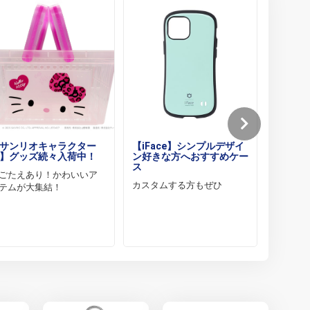
サンリオキャラクター
【iFace】シンプルデザイ
【倉戸
】グッズ続々入荷中！
ン好きな方へおすすめケー
ク～“
ス
なたへ
ごたえあり！かわいいア
カスタムする方もぜひ
異形へ
テムが大集結！
い・・