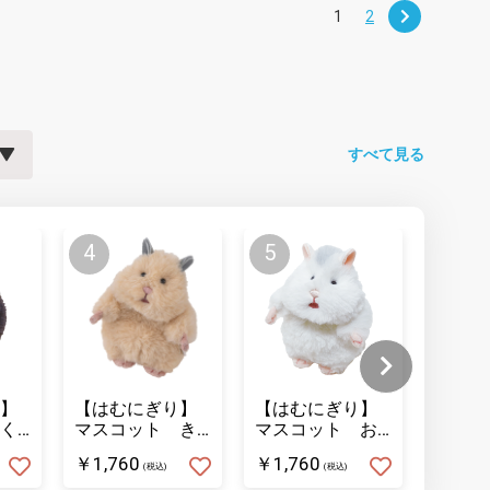
1
2
すべて見る
】
【はむにぎり】
【はむにぎり】
【はむ
く
マスコット き
マスコット お
マスコ
なこ
こめ
ーム 
￥1,760
￥1,760
￥1,32
(税込)
(税込)