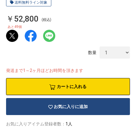
送料無料ライン対象
￥52,800
(税込)
49
あと
個
数量
発送まで1～2ヶ月ほどお時間を頂きます
カートに入れる
お気に入りに追加
物園
イラストレ
アダルトグ
ーター
ッズ
お気に入りアイテム登録者数：
1人