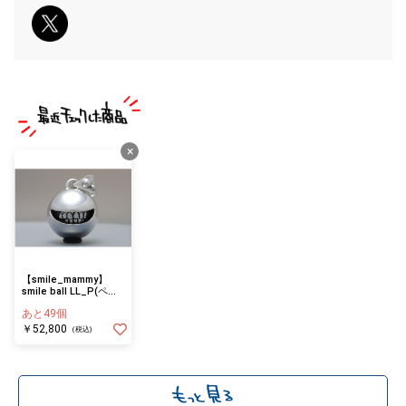
×
【smile_mammy】
smile ball LL_P(ペン
ダントトップ)
あと49個
￥52,800
(税込)