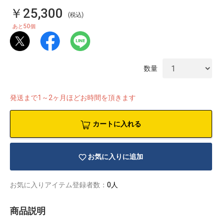
￥25,300
(税込)
50
あと
個
数量
発送まで1～2ヶ月ほどお時間を頂きます
カートに入れる
お気に入りに追加
物園
イラストレ
アダルトグ
ーター
ッズ
お気に入りアイテム登録者数：
0人
商品説明