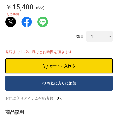
￥15,400
(税込)
50
あと
個
数量
発送まで1～2ヶ月ほどお時間を頂きます
カートに入れる
お気に入りに追加
物園
イラストレ
アダルトグ
ーター
ッズ
お気に入りアイテム登録者数：
0人
商品説明