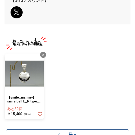
【SNSアカウント】
×
【smile_mammy】
smile ball L_P type:ﾉ
ーﾏﾙ(ペンダントトッ
あと50個
プ)
￥15,400
(税込)