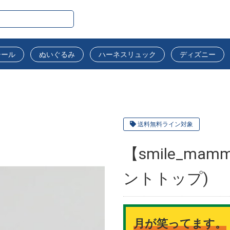
シール
ぬいぐるみ
ハーネスリュック
ディズニー
送料無料ライン対象
【smile_mamm
ントトップ)
月が笑ってます。