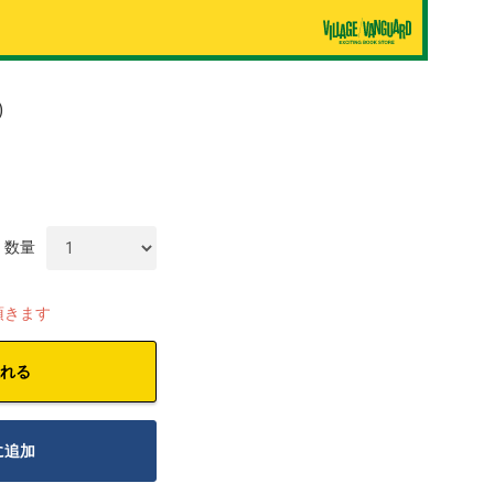
)
数量
頂きます
れる
に追加