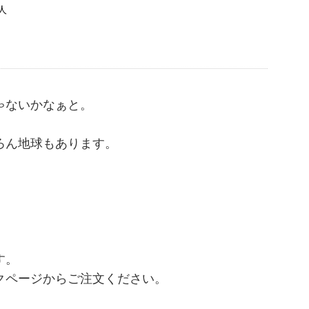
人
ゃないかなぁと。
ろん地球もあります。
す。
クページからご注文ください。