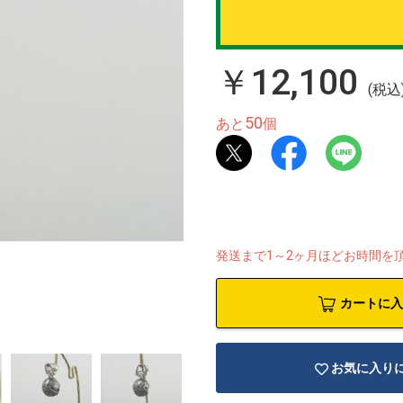
￥12,100
(税込
50
あと
個
発送まで1～2ヶ月ほどお時間を
カートに入
お気に入り