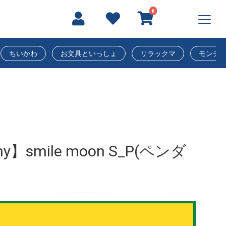
0
ちいかわ
お文具といっしょ
リラックマ
モンチ
y】smile moon S_P(ペンダ