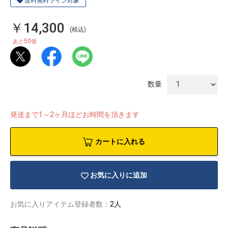
送料無料ライン対象
￥14,300
(税込)
50
あと
個
数量
発送まで1～2ヶ月ほどお時間を頂きます
カートに入れる
お気に入りに追加
物園
イラストレ
アダルトグ
ーター
ッズ
お気に入りアイテム登録者数：
2人