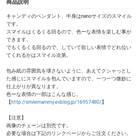
商品説明
キャンディのペンダント、中身はnanoサイズのスマイル
です。
スマイルはくるくる回るので、色ーな表情を楽しむ事が
できます。
でもくるくる回るので、していて欲しい表情でどれ位い
てくれるかはスマイル次第。
包み紙の雰囲気を壊さないように、あえてクシャっとし
た感じにスマイルを包んでいますので、一つ一つ微妙に
仕上がりが異なります。
色ーな表情の一部はこんな感じ。
【
http://smilemammy.exblog.jp/16957480/
】
【注意】
画像のチェーンは別売です。
必要な場合は下記のリンクページからご注文ください。