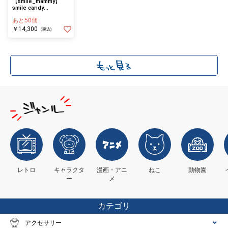
【smile_mammy】
smile candy
nano_P1(ペンダント
あと50個
トップ)
￥14,300
(税込)
レトロ
キャラクタ
漫画・アニ
ねこ
動物園
ー
メ
カテゴリ
アクセサリー