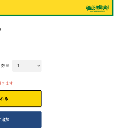
)
数量
頂きます
れる
に追加