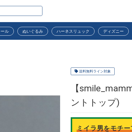
シール
ぬいぐるみ
ハーネスリュック
ディズニー
送料無料ライン対象
【smile_mam
ントトップ)
ミイラ男をモチー