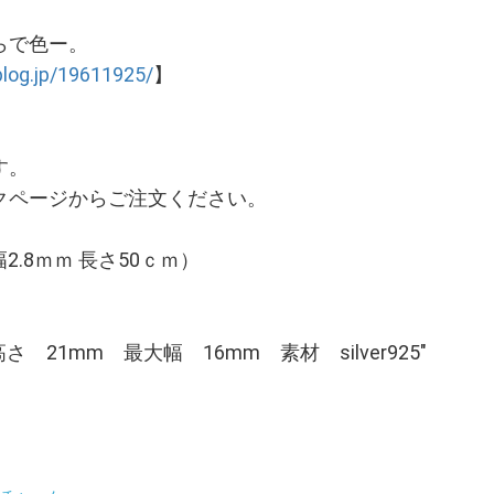
らで色ー。
log.jp/19611925/
】
す。
クページからご注文ください。
(幅2.8ｍｍ 長さ50ｃｍ）
 21mm 最大幅 16mm 素材 silver925"