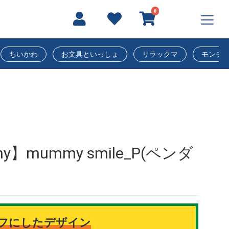
0
ちいかわ
お文具といっしょ
リラックマ
モンチ
my】mummy smile_P(ペンダ
フにしたデザイン