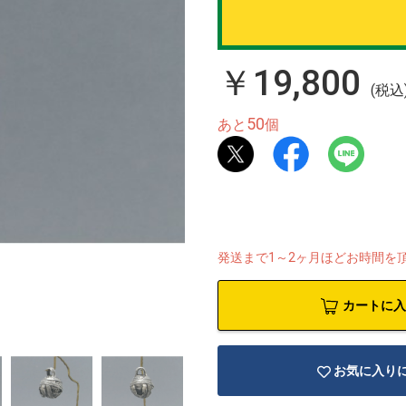
￥19,800
(税込
50
あと
個
発送まで1～2ヶ月ほどお時間を
カートに入
お気に入り