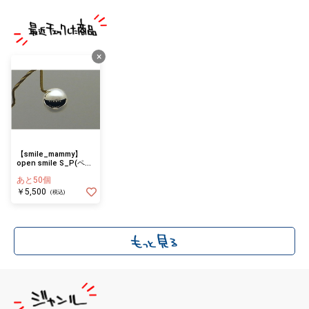
×
【smile_mammy】
open smile S_P(ペン
ダントトップ)
あと50個
￥5,500
(税込)