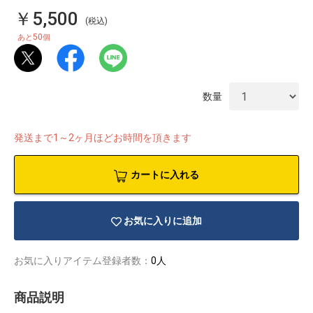
￥5,500
(税込)
50
あと
個
数量
発送まで1～2ヶ月ほどお時間を頂きます
カートに入れる
お気に入りに追加
物園
イラストレ
アダルトグ
ーター
ッズ
お気に入りアイテム登録者数：
0人
商品説明