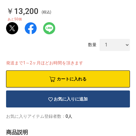
￥13,200
(税込)
50
あと
個
数量
発送まで1～2ヶ月ほどお時間を頂きます
カートに入れる
お気に入りに追加
物園
イラストレ
アダルトグ
ーター
ッズ
お気に入りアイテム登録者数：
0人
商品説明