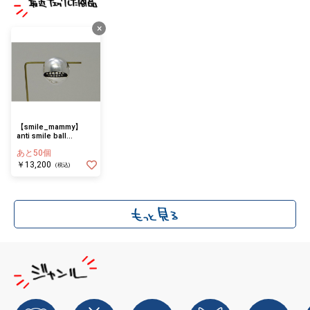
×
【smile_mammy】
anti smile ball
L_P2(ペンダントトッ
あと50個
プ)
￥13,200
(税込)