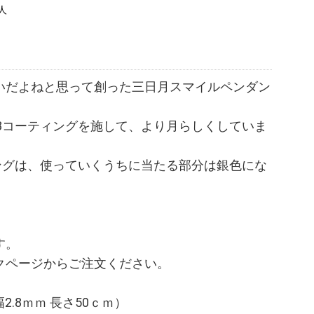
人
いだよねと思って創った三日月スマイルペンダン
8コーティングを施して、より月らしくしていま
ングは、使っていくうちに当たる部分は銀色にな
す。
クページからご注文ください。
(幅2.8ｍｍ 長さ50ｃｍ）