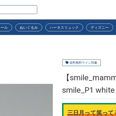
シール
ぬいぐるみ
ハーネスリュック
ディズニー
送料無料ライン対象
【smile_mammy
smile_P1 wh
三日月って笑って