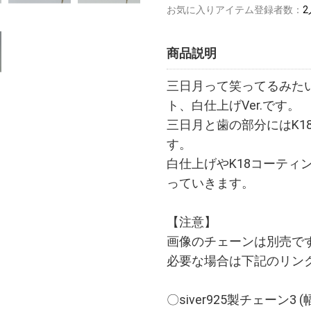
お気に入りアイテム登録者数：
2
商品説明
三日月って笑ってるみた
ト、白仕上げVer.です。
三日月と歯の部分にはK1
す。
白仕上げやK18コーティ
っていきます。
【注意】
画像のチェーンは別売で
必要な場合は下記のリン
〇siver925製チェーン3 