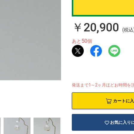
￥20,900
(税込
50
あと
個
発送まで1～2ヶ月ほどお時間を
カートに入
お気に入り