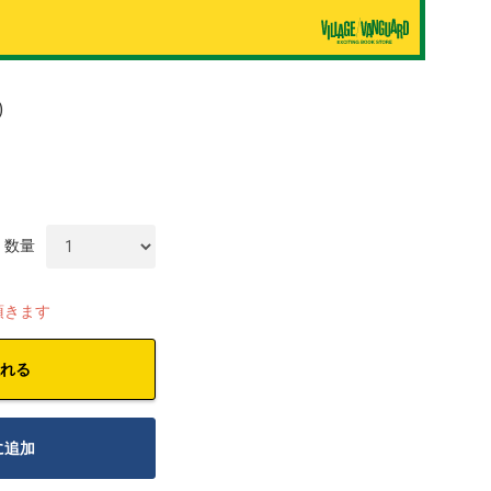
)
数量
頂きます
れる
に追加