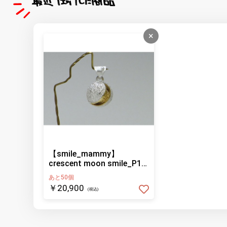
×
【smile_mammy】
crescent moon smile_P1
white Ver.(ペンダントトッ
あと50個
プ)
￥20,900
(税込)