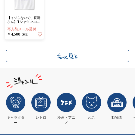
【イジらないで、長瀞
さん】Tシャツ ネコト
ロ M
再入荷メール受付
￥4,500
(税込)
キャラクタ
レトロ
漫画・アニ
ねこ
動物園
ー
メ