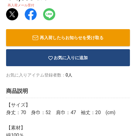
再入荷メール受付
再入荷したらお知らせを受け取る
お気に入りに追加
お気に入りアイテム登録者数：
0人
商品説明
【サイズ】
物園
イラストレ
アダルトグ
身丈：70 身巾：52 肩巾：47 袖丈：20 (cm)
ーター
ッズ
【素材】
綿100％