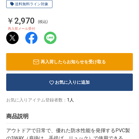
送料無料ライン対象
￥2,970
(税込)
再入荷メール受付
再入荷したらお知らせを受け取る
お気に入りに追加
お気に入りアイテム登録者数：
1人
物園
イラストレ
アダルトグ
商品説明
ーター
ッズ
アウトドアで日常で、優れた防水性能を発揮するPVC製
の3WAY（肩掛け、手提げ、リュック）で使用できる