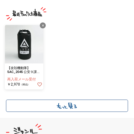
×
【攻殻機動隊】
SAC_2045 公安９課ド
ライバッグ10L
再入荷メール受付
￥2,970
(税込)