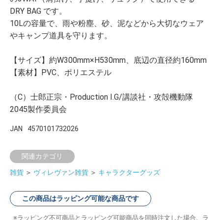
DRY BAG です。
10Lの容量で、雨や粉塵、砂、泥などから大切なウェア
やキャンプ道具を守ります。
【サイズ】約W300mm×H530mm、底辺の直径約160mm
【素材】PVC、ポリエステル
（C）士郎正宗・Production I.G/講談社・攻殻機動隊
2045製作委員会
JAN
4570101732026
関連カテゴリ
雑貨
＞
ヴィレヴァン雑貨
＞
キャラクターグッズ
この商品はラッピング可能な商品です
ラッピング不可商品とラッピング可能商品を同時注文した場合、ラ