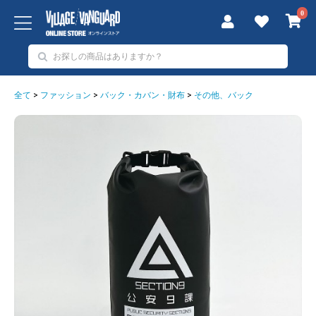
0
全て
>
ファッション
>
バック・カバン・財布
>
その他、バック