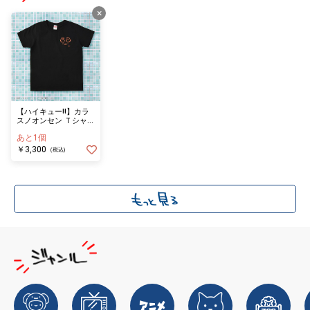
×
【ハイキュー!!】カラ
スノオンセン Ｔシャツ
XL
あと1個
￥3,300
(税込)