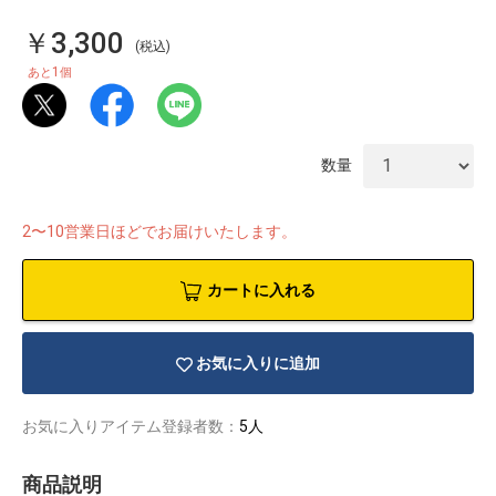
￥3,300
(税込)
1
あと
個
数量
2〜10営業日ほどでお届けいたします。
カートに入れる
お気に入りに追加
物園
イラストレ
アダルトグ
ーター
ッズ
お気に入りアイテム登録者数：
5人
商品説明