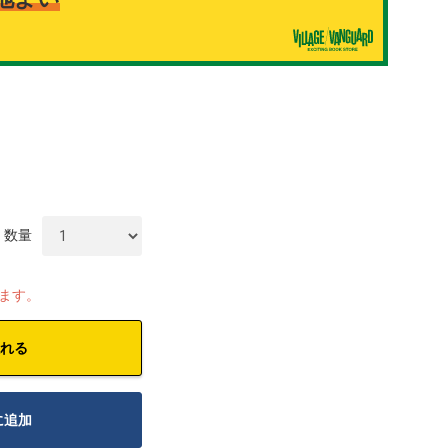
数量
します。
れる
に追加