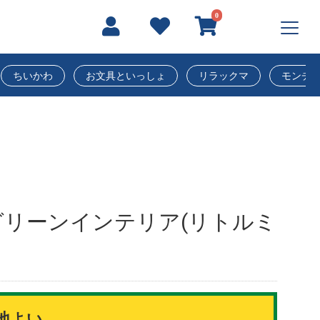
0
ちいかわ
お文具といっしょ
リラックマ
モンチ
グリーンインテリア(リトルミ
地よい