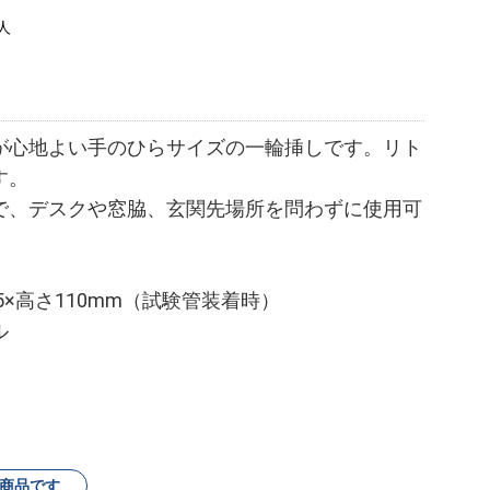
人
が心地よい手のひらサイズの一輪挿しです。リト
す。
で、デスクや窓脇、玄関先場所を問わずに使用可
5×高さ110mm（試験管装着時）
ル
商品です