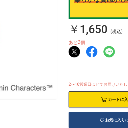
￥1,650
(税込)
3
あと
個
2〜10営業日ほどでお届けいた
カートに入
お気に入り