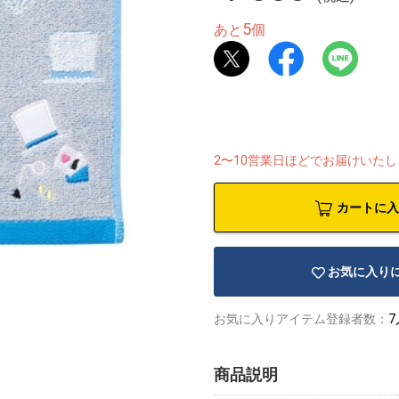
5
あと
個
2〜10営業日ほどでお届けいた
カートに入
お気に入り
お気に入りアイテム登録者数：
7
商品説明