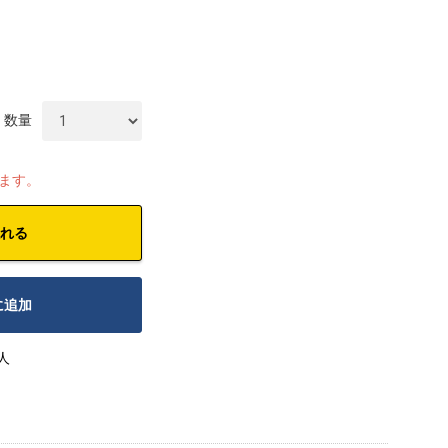
数量
します。
れる
に追加
人