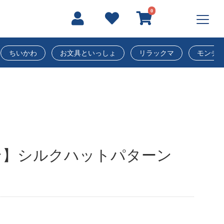
0
ちいかわ
お文具といっしょ
リラックマ
モンチ
ン】シルクハットパターン