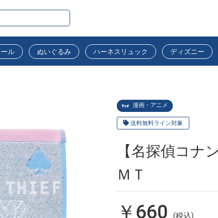
シール
ぬいぐるみ
ハーネスリュック
ディズニー
漫画・アニメ
送料無料ライン対象
【名探偵コナ
ＭＴ
￥660
(税込)