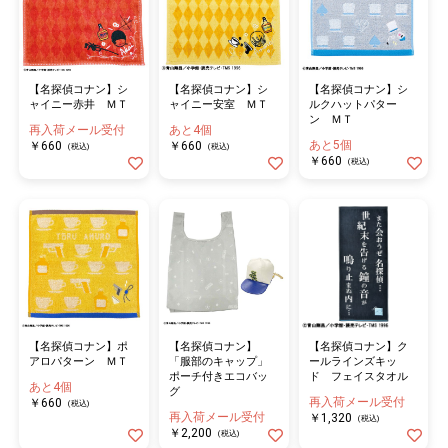
【名探偵コナン】シ
【名探偵コナン】シ
【名探偵コナン】シ
ャイニー赤井 ＭＴ
ャイニー安室 ＭＴ
ルクハットパター
ン ＭＴ
再入荷メール受付
あと4個
あと5個
￥660
￥660
(税込)
(税込)
￥660
(税込)
【名探偵コナン】ポ
【名探偵コナン】
【名探偵コナン】ク
アロパターン ＭＴ
「服部のキャップ」
ールラインズキッ
ポーチ付きエコバッ
ド フェイスタオル
あと4個
グ
再入荷メール受付
￥660
(税込)
再入荷メール受付
￥1,320
(税込)
￥2,200
(税込)