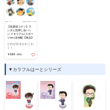
【名探偵コナン】ラ
ンダム箔押し缶バッ
ジ メモリアル/スポー
ツver.(全6種)【単品】
どれが出るかわくわ
く！
￥660
(税込)
▼カラフルはーとシリーズ