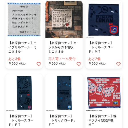
【名探偵コナン】エ
【名探偵コナン】キ
【名探偵コナン】
イプリルフール ミ
ッドからの予告状
「トゥルースロー
ニタオル
ミニタオル
ド」ＭＴ
あと3個
再入荷メール受付
あと2個
￥660
￥660
￥660
(税込)
(税込)
(税込)
【名探偵コナン】
【名探偵コナン】
【名探偵コナン】蝶
「トゥルースロー
「トリックロード」
ネクタイ型変声機
ド」ＦＴ
ＦＴ
ＭＴ