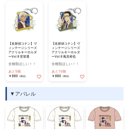
【名探偵コナン】ヴ
【名探偵コナン】ヴ
ィンテージシリーズ
ィンテージシリーズ
アクリルキーホルダ
アクリルキーホルダ
ーVol.8 安室透
ーVol.8 風見裕也
全種類ほしい！！
全種類ほしい！！
あと5個
あと10個
￥880
￥880
(税込)
(税込)
▼アパレル