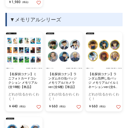
￥1,980
(税込)
▼メモリアルシリーズ
【名探偵コナン】ミ
【名探偵コナン】ラ
【名探偵コナン】ラ
ニフォトカードコレ
ンダムホロ缶バッジ
ンダム箔押し缶バッ
クション メモリアル
メモリアル/カメラ
ジ メモリアル/イルミ
(全18種)【単品】
ver.(全6種)【単品】
ネーションver.(全6種)
【単品】
どれが出るかわくわ
どれが出るかわくわ
どれが出るかわくわ
く！
く！
く！
￥440
￥660
￥660
(税込)
(税込)
(税込)