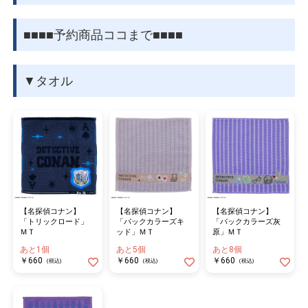
■■■■予約商品ココまで■■■■
▼タオル
【名探偵コナン】
【名探偵コナン】
【名探偵コナン】
「トリックロード」
「バックカラーズキ
「バックカラーズ灰
ＭＴ
ッド」ＭＴ
原」ＭＴ
あと1個
あと5個
あと8個
￥660
￥660
￥660
(税込)
(税込)
(税込)