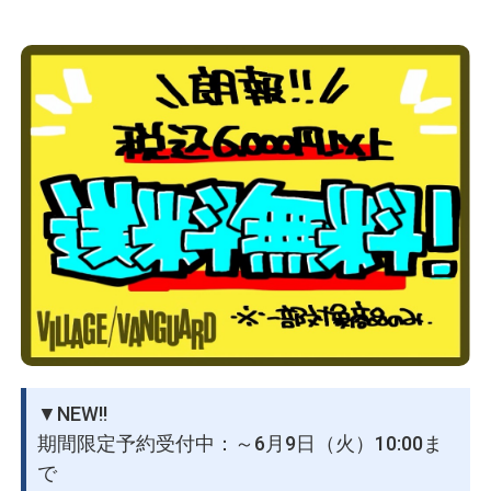
物園
イラストレ
アダルトグ
ーター
ッズ
▼NEW!!
期間限定予約受付中：～6月9日（火）10:00ま
で