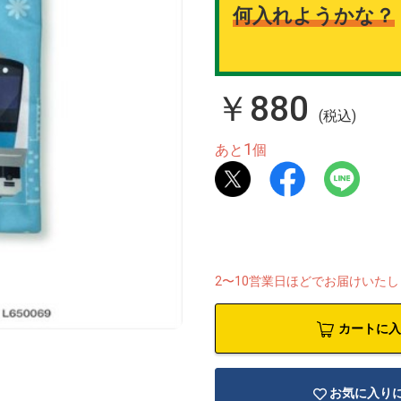
何入れようかな？
￥880
(税込)
1
あと
個
2〜10営業日ほどでお届けいた
カートに入
お気に入り