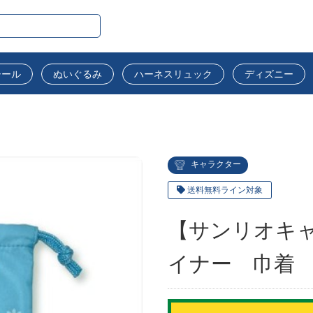
シール
ぬいぐるみ
ハーネスリュック
ディズニー
キャラクター
送料無料ライン対象
【サンリオキ
イナー 巾着