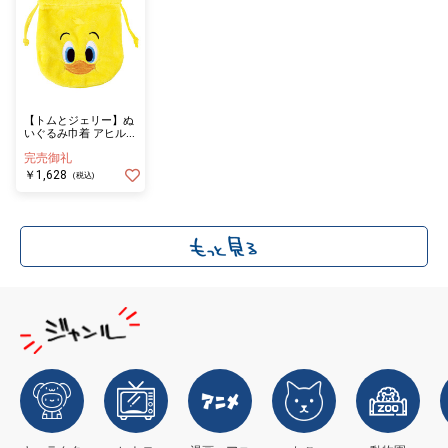
【トムとジェリー】ぬ
いぐるみ巾着 アヒルの
子
完売御礼
￥1,628
(税込)