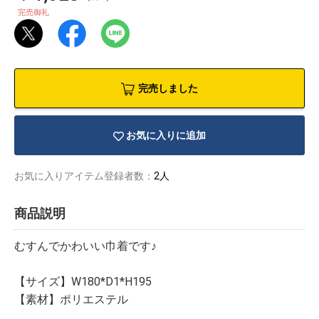
完売御礼
完売しました
お気に入りに追加
お気に入りアイテム登録者数：
2人
商品説明
むすんでかわいい巾着です♪
物園
イラストレ
アダルトグ
ーター
ッズ
【サイズ】W180*D1*H195
【素材】ポリエステル