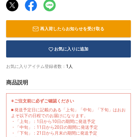
再入荷したらお知らせを受け取る
お気に入りに追加
お気に入りアイテム登録者数：
1人
商品説明
※ご注文前に必ずご確認ください
物園
イラストレ
アダルトグ
■ 発送予定日に記載のある「上旬」「中旬」「下旬」はおお
ーター
ッズ
よそ以下の日程でのお届けになります。
・「上旬」：1日から10日の期間に発送予定
・「中旬」：11日から20日の期間に発送予定
・「下旬」：21日から月末の期間に発送予定