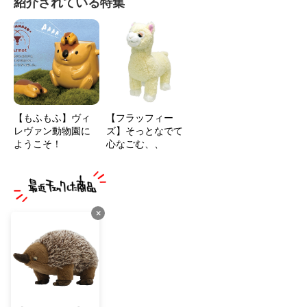
紹介されている特集
【もふもふ】ヴィ
【フラッフィー
レヴァン動物園に
ズ】そっとなでて
ようこそ！
心なごむ、、
×