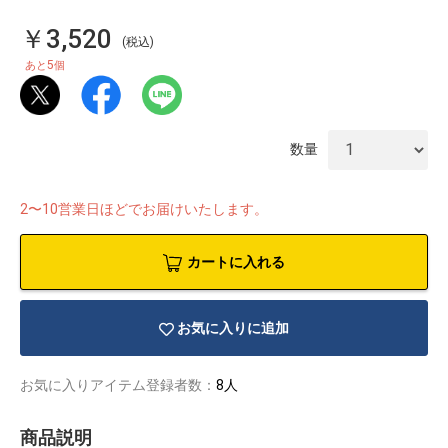
￥3,520
(税込)
5
あと
個
数量
2〜10営業日ほどでお届けいたします。
カートに入れる
お気に入りに追加
物園
イラストレ
アダルトグ
ーター
ッズ
お気に入りアイテム登録者数：
8人
商品説明