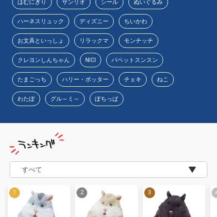
はむにぎり
サンリオ
シール
ぬいぐるみ
ハーネスリュック
ディズニー
ちいかわ
お文具といっしょ
リラックマ
モンチッチ
クレヨンしんちゃん
NICI
パペットスンスン
たまごっち
ハリー・ポッター
チェキ
ねこ
わたぽ
グル～ミ～
ぽちっぱ