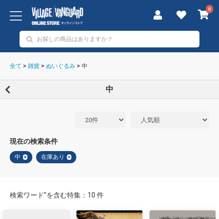
0
全て
>
雑貨
>
ぬいぐるみ
>
中
中
現在の検索条件
中
在庫あり
×
×
検索ワード”を含む特集：10 件