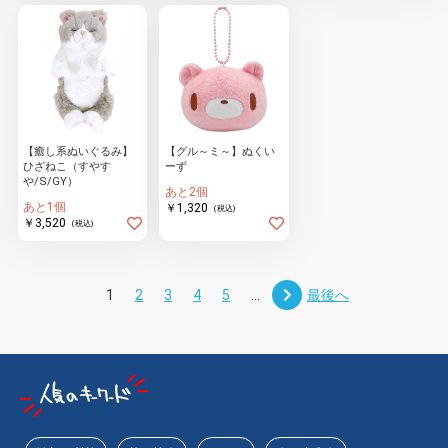
【癒し系ぬいぐるみ】
【グル～ミ～】ぬくい
ひざねこ（すやす
ーず
や/S/GY）
あと2個
あと1個
￥1,320
(税込)
￥3,520
(税込)
1
2
3
4
5
...
最後へ