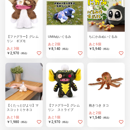
【ファグラー】グレム
UMAぬいぐるみ
ちにかみぬいぐるみ
リン ギズモ
あと2個
あと6個
あと3個
￥8,140
￥5,940
(税込)
(税込)
￥2,970
(税込)
【くたっとびより】マ
【ファグラー】グレム
抱きつき タコ
スコットミケネコ
リン ストライプ
あと2個
あと1個
あと1個
￥1,540
(税込)
￥1,980
￥2,970
(税込)
(税込)