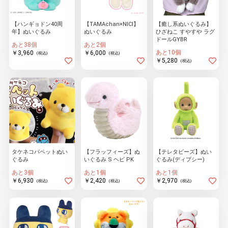
【ハンギョドン40周
【TAMAchan×NICI】
【癒し系ぬいぐるみ】
年】ぬいぐるみ
ぬいぐるみ
ひざねこ すやすや ラグ
物園
イラストレ
アダルトグ
ドールGYBR
ーター
ッズ
あと38個
あと2個
あと10個
￥3,960
￥6,000
(税込)
(税込)
￥5,280
(税込)
タケネコパペットぬい
【フラッフィーズ】ぬ
【テレタビーズ】ぬい
ぐるみ
いぐるみ S ヘビ PK
ぐるみ(ディプシー)
あと3個
あと1個
あと1個
￥6,930
￥2,420
￥2,970
(税込)
(税込)
(税込)