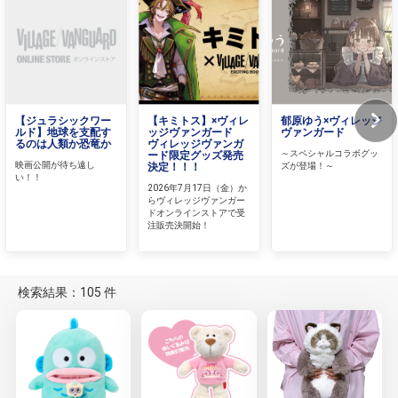
【ジュラシックワー
【キミトス】×ヴィレ
郁原ゆう×ヴィレッジ
ルド】地球を支配す
ッジヴァンガード
ヴァンガード
るのは人類か恐竜か
ヴィレッジヴァンガ
～スペシャルコラボグッ
ード限定グッズ発売
映画公開が待ち遠し
決定！！！
ズが登場！～
い！！
2026年7月17日（金）か
らヴィレッジヴァンガー
ドオンラインストアで受
注販売決開始！
検索結果：105 件