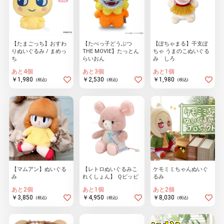
【たまごっち】おすわ
【たべっ子どうぶつ
【ぽちゃまる】干支ぽ
りぬいぐるみ / まめっ
THE MOVIE】たっとん
ちゃ うまのこぬいぐる
ち
らいおん
み しろ
あと4個
あと3個
あと1個
￥1,980
￥2,530
￥1,980
(税込)
(税込)
(税込)
【マムアン】ぬいぐる
【レトロぬいぐるみこ
ケモミミちゃんぬいぐ
み
れくしょん】 Ｑピッピ
るみ
あと2個
あと1個
あと2個
￥3,850
￥4,950
￥8,030
(税込)
(税込)
(税込)