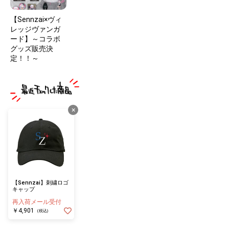
【Sennzai×ヴィ
レッジヴァンガ
ード】～コラボ
グッズ販売決
定！！～
×
【Sennzai】刺繍ロゴ
キャップ
再入荷メール受付
￥4,901
(税込)