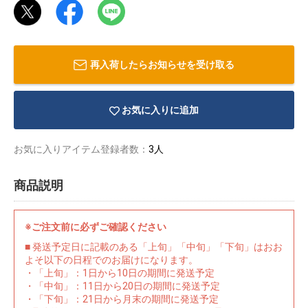
再入荷したらお知らせを受け取る
お気に入りに追加
お気に入りアイテム登録者数：
3人
商品説明
※ご注文前に必ずご確認ください
物園
イラストレ
アダルトグ
■ 発送予定日に記載のある「上旬」「中旬」「下旬」はおお
ーター
ッズ
よそ以下の日程でのお届けになります。
・「上旬」：1日から10日の期間に発送予定
・「中旬」：11日から20日の期間に発送予定
・「下旬」：21日から月末の期間に発送予定