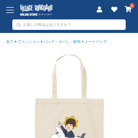
0
全て
>
ファッション
>
バック・カバン・財布
>
トートバッグ