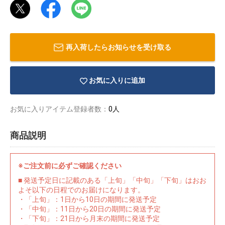
再入荷したらお知らせを受け取る
お気に入りに追加
お気に入りアイテム登録者数：
0人
商品説明
※ご注文前に必ずご確認ください
物園
イラストレ
アダルトグ
■ 発送予定日に記載のある「上旬」「中旬」「下旬」はおお
ーター
ッズ
よそ以下の日程でのお届けになります。
・「上旬」：1日から10日の期間に発送予定
・「中旬」：11日から20日の期間に発送予定
・「下旬」：21日から月末の期間に発送予定