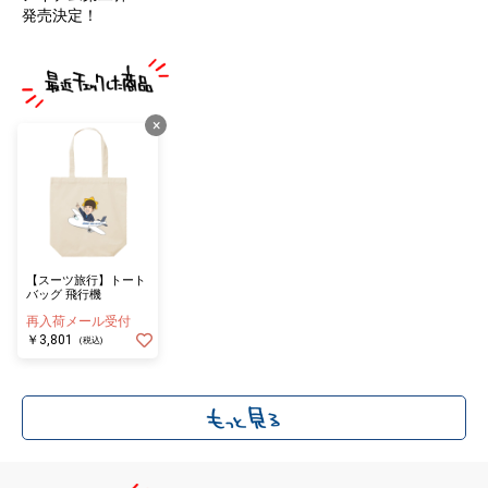
発売決定！
×
【スーツ旅行】トート
バッグ 飛行機
再入荷メール受付
￥3,801
(税込)