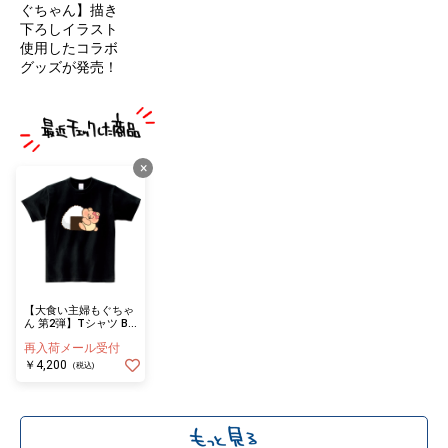
ぐちゃん】描き
下ろしイラスト
使用したコラボ
グッズが発売！
×
【大食い主婦もぐちゃ
ん 第2弾】Tシャツ BK
おむすび！（XLサイ
再入荷メール受付
ズ）
￥4,200
(税込)