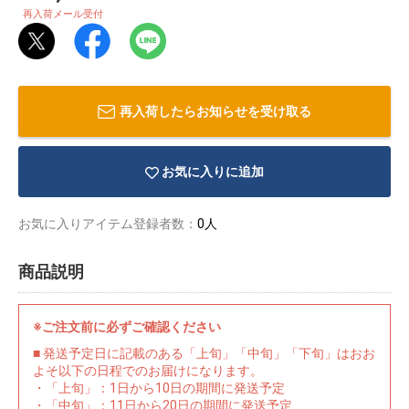
再入荷メール受付
再入荷したらお知らせを受け取る
お気に入りに追加
お気に入りアイテム登録者数：
0人
商品説明
物園
イラストレ
アダルトグ
※ご注文前に必ずご確認ください
ーター
ッズ
■ 発送予定日に記載のある「上旬」「中旬」「下旬」はおお
よそ以下の日程でのお届けになります。
・「上旬」：1日から10日の期間に発送予定
・「中旬」：11日から20日の期間に発送予定