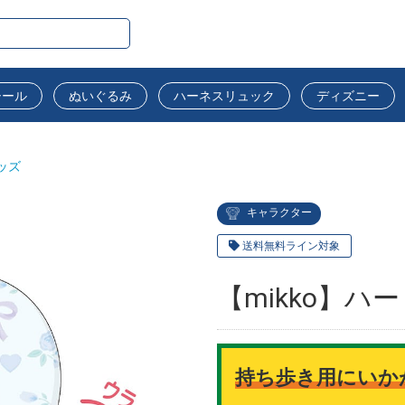
シール
ぬいぐるみ
ハーネスリュック
ディズニー
ッズ
キャラクター
送料無料ライン対象
【mikko】
持ち歩き用にいか