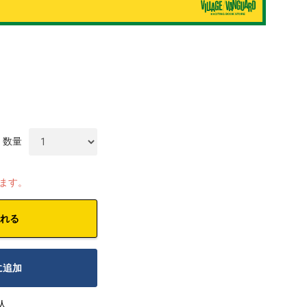
数量
します。
れる
に追加
人