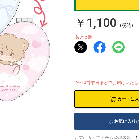
￥1,100
(税込)
3
あと
個
2〜10営業日ほどでお届けいた
カートに入
お気に入り
お気に入りアイテム登録者数：
1