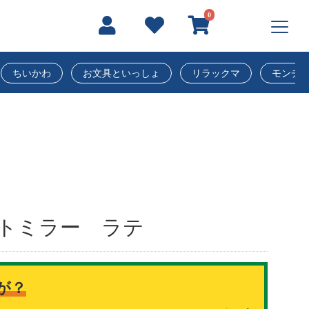
0
ちいかわ
お文具といっしょ
リラックマ
モンチ
ハートミラー ラテ
が？