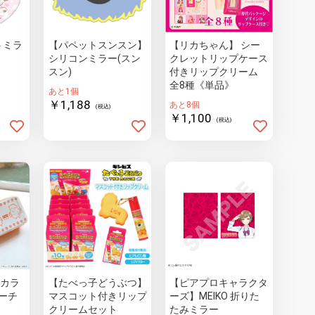
トミラ
【パペットスンスン】
【リカちゃん】 シー
シリコンミラー(スン
クレットリップケース
スン)
付きリップクリーム
全8種《単品》
あと1個
￥1,188
あと8個
(税込)
￥1,100
(税込)
】カラ
【たべっ子どうぶつ】
【ピアプロキャラクタ
ーチ
マスコット付きリップ
ーズ】MEIKO 折りた
クリームセット
たみミラー