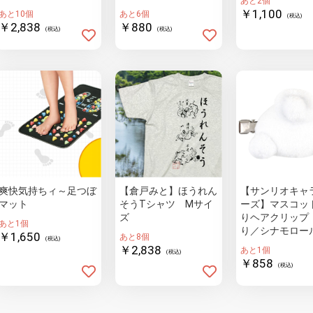
あと2個
￥1,100
あと10個
あと6個
(税込)
￥2,838
￥880
(税込)
(税込)
爽快気持ちィ～足つぼ
【倉戸みと】ほうれん
【サンリオキャ
マット
そうTシャツ Mサイ
ーズ】マスコッ
ズ
りヘアクリップ
あと1個
り／シナモロー
￥1,650
あと8個
(税込)
￥2,838
あと1個
(税込)
￥858
(税込)