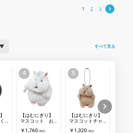
1
2
3
すべて見る
】
【はむにぎり】
【はむにぎり】
【はむ
く
マスコット お
マスコットチャ
マスコ
こめ
ーム きなこ
なこ
￥1,760
￥1,320
￥1,76
(税込)
(税込)