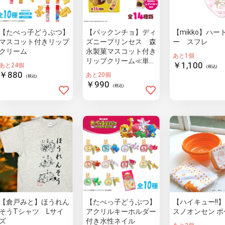
【たべっ子どうぶつ】
【パックンチョ】ディ
【mikko】ハー
マスコット付きリップ
ズニープリンセス 森
ー スフレ
クリーム
永製菓マスコット付き
あと1個
リップクリーム≪単品
￥1,100
あと24個
(税込)
≫（全14種ランダ
￥880
あと20個
(税込)
ム）
￥990
(税込)
【倉戸みと】ほうれん
【たべっ子どうぶつ】
【ハイキュー!!
そうTシャツ Lサイ
アクリルキーホルダー
スノオンセン ポ
ズ
付き水性ネイル