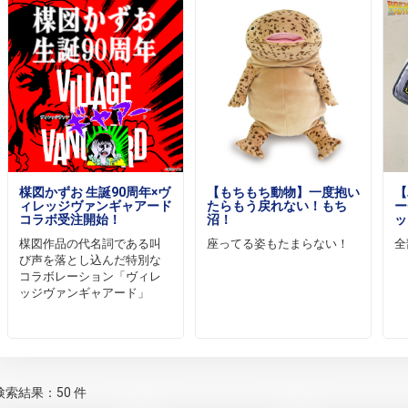
楳図かずお 生誕90周年×ヴ
【もちもち動物】一度抱い
【
ィレッジヴァンギャアード
たらもう戻れない！もち
ー
コラボ受注開始！
沼！
ッ
楳図作品の代名詞である叫
座ってる姿もたまらない！
全
び声を落とし込んだ特別な
コラボレーション「ヴィレ
ッジヴァンギャアード」
検索結果：50 件