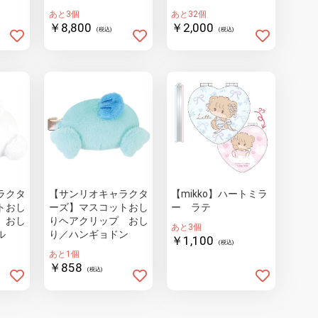
あと3個
あと32個
￥8,800
￥2,000
(税込)
(税込)
ラクタ
【サンリオキャラクタ
【mikko】ハートミラ
トおし
ーズ】マスコットおし
ー ラテ
 おし
りヘアクリップ おし
あと3個
ル
り／ハンギョドン
￥1,100
(税込)
あと1個
￥858
(税込)