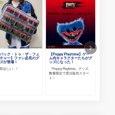
バック・トゥ・ザ・フュ
【Poppy Playtime】ゲー
【魔法
チャー】ファン必見のグ
ム内キャラクターたちがグ
ヴィレ
ズが登場！
ッズになった！
コラボ
部ほしい…！
『Poppy Playtime』グッズ、
『魔法
数量限定で受注販売スター
ヴィレ
ト！
ラボグ