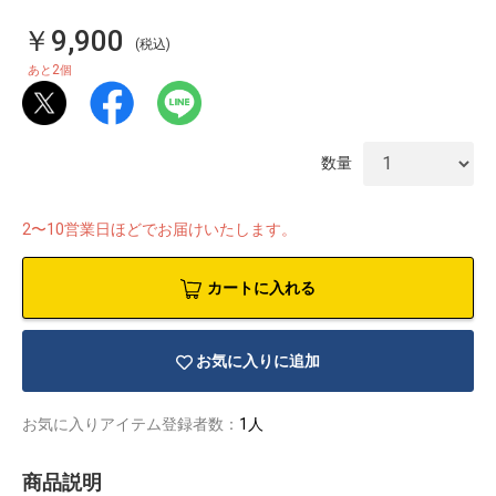
￥9,900
(税込)
2
あと
個
数量
2〜10営業日ほどでお届けいたします。
カートに入れる
お気に入りに追加
物園
イラストレ
アダルトグ
ーター
ッズ
お気に入りアイテム登録者数：
1人
商品説明