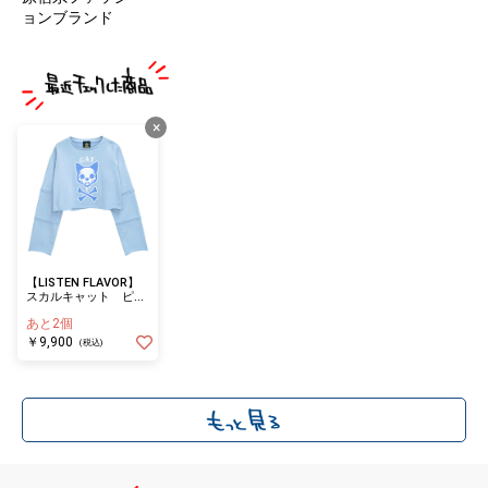
ョンブランド
×
【LISTEN FLAVOR】
スカルキャット ピグ
メントプルオーバー
あと2個
LIGHT BLUE
￥9,900
(税込)