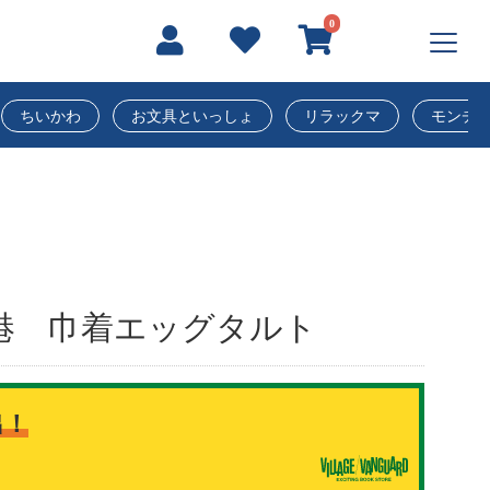
0
ちいかわ
お文具といっしょ
リラックマ
モンチ
香港 巾着エッグタルト
出！