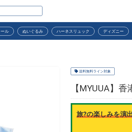
シール
ぬいぐるみ
ハーネスリュック
ディズニー
送料無料ライン対象
【MYUUA】
旅?の楽しみを演