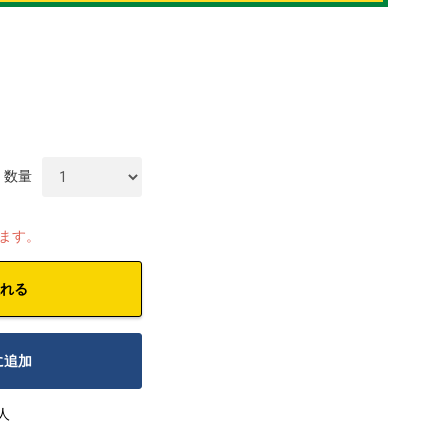
数量
します。
れる
に追加
人