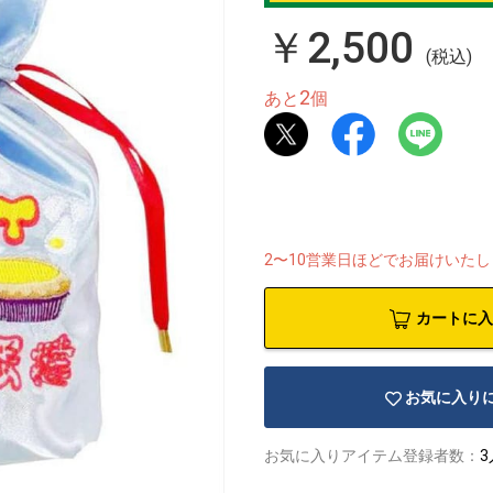
￥2,500
(税込)
2
あと
個
2〜10営業日ほどでお届けいた
カートに入
お気に入り
お気に入りアイテム登録者数：
3