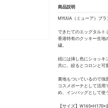
商品説明
MYUUA（ミューア）ブ
できたてのエッグタルト 
香港特有のクッキー生地
繍。
紐には挿し色にショッキ
共に、絞るとコロンと可
裏地もついているので強
コスメポーチとして活用
め、インバッグとして使
【サイズ】W165×H170×