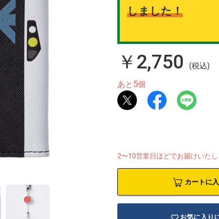
しました！
￥2,750
(税込)
5
あと
個
2〜10営業日ほどでお届けいた
カートに入
お気に入り