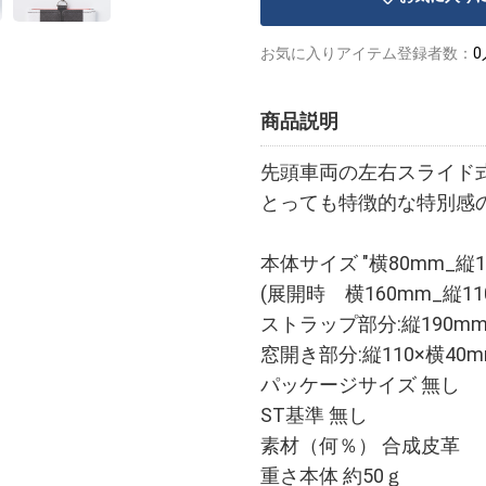
お気に入りアイテム登録者数：
0
商品説明
先頭車両の左右スライド
とっても特徴的な特別感
本体サイズ "横80mm_縦
(展開時 横160mm_縦1
ストラップ部分:縦190mm
窓開き部分:縦110×横40m
パッケージサイズ 無し
ST基準 無し
素材（何％） 合成皮革
重さ本体 約50ｇ