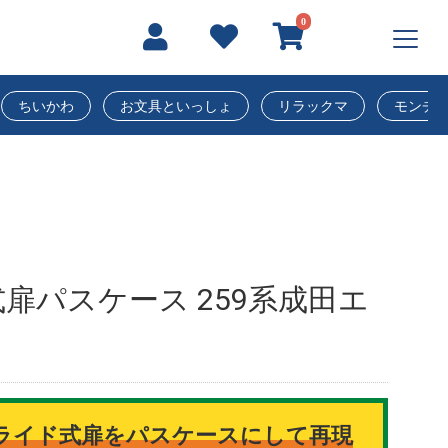
0
ちいかわ
お文具といっしょ
リラックマ
モンチ
扉パスケース 259系成田エ
ライド式扉をパスケースにして再現