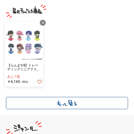
×
【らんま1/2】トレー
ディングミニアクスタ
デフォルメver.
あと1個
（1BOX8種）
￥6,160
(税込)