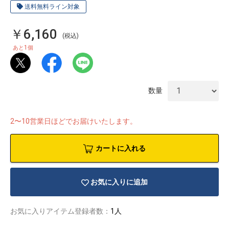
送料無料ライン対象
￥6,160
(税込)
1
あと
個
数量
2〜10営業日ほどでお届けいたします。
カートに入れる
物園
イラストレ
アダルトグ
お気に入りに追加
ーター
ッズ
お気に入りアイテム登録者数：
1人