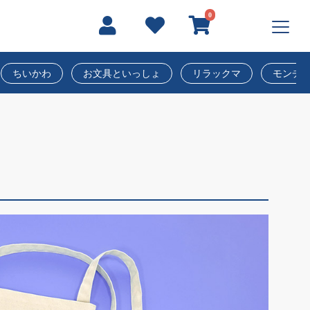
0
ちいかわ
お文具といっしょ
リラックマ
モンチ