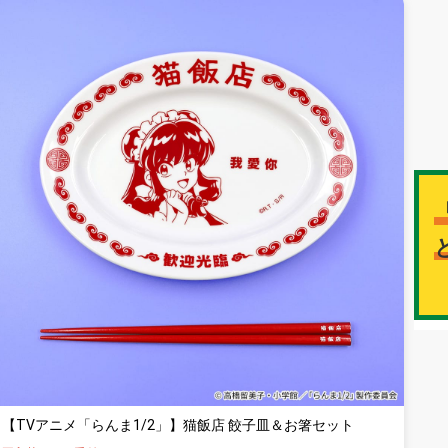
【TVアニメ「らんま1/2」】猫飯店 餃子皿＆お箸セット