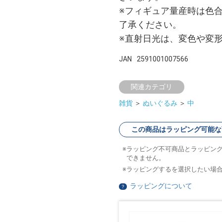
※フィギュア量産時は色
了承ください。
※直射日光は、変色や変
JAN
2591001007566
関連カテゴリ
雑貨
＞
ぬいぐるみ
＞
中
この商品はラッピング可能な
ラッピング不可商品とラッピン
できません。
ラッピングするを選択したい場
ラッピングについて
？