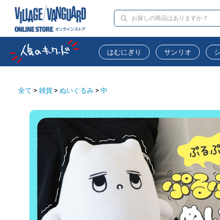
はむにぎり
サンリオ
全て
>
雑貨
>
ぬいぐるみ
>
中