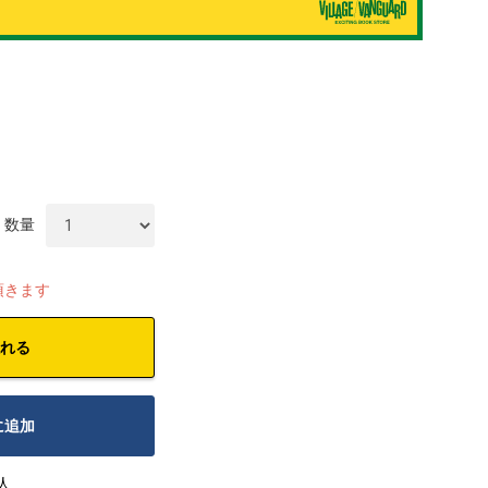
数量
頂きます
れる
に追加
人