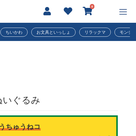
0
ちいかわ
お文具といっしょ
リラックマ
モンチ
ぬいぐるみ
うちゅうねコ