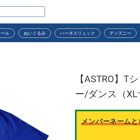
シール
ぬいぐるみ
ハーネスリュック
ディズニー
【ASTRO】Tシ
ー/ダンス（X
メンバーネームと