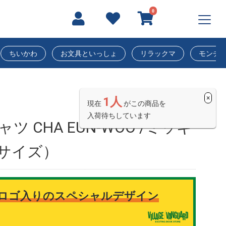
0
ちいかわ
お文具といっしょ
リラックマ
モンチ
×
1人
現在
がこの商品を
入荷待ちしています
ャツ CHA EUN-WOO /ミッキ
Lサイズ）
ロゴ入りのスペシャルデザイン