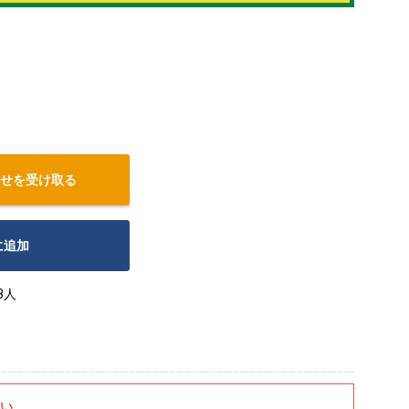
せを受け取る
に追加
3人
さい