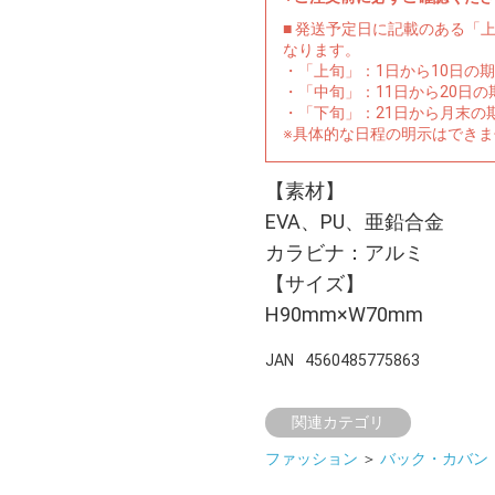
■ 発送予定日に記載のある「
なります。
・「上旬」：1日から10日の
・「中旬」：11日から20日
・「下旬」：21日から月末の
※具体的な日程の明示はでき
【素材】
EVA、PU、亜鉛合金
カラビナ：アルミ
【サイズ】
H90mm×W70mm
JAN
4560485775863
関連カテゴリ
ファッション
＞
バック・カバン