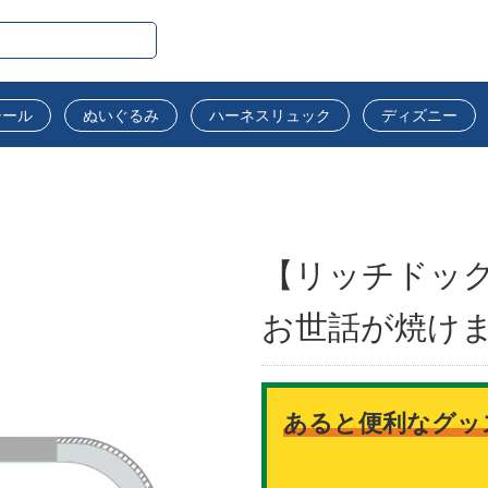
シール
ぬいぐるみ
ハーネスリュック
ディズニー
【リッチドッグ
お世話が焼け
あると便利なグッ