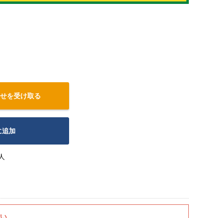
せを受け取る
に追加
人
さい