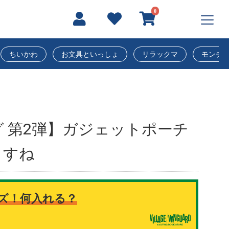
0
ちいかわ
お文具といっしょ
リラックマ
モンチ
 第2弾】ガジェットポーチ
ますね
ズ！何入れる？