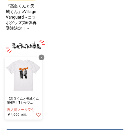
『高良くんと天
城くん』×Village
Vanguard～コラ
ボグッズ第6弾再
受注決定！～
×
【高良くんと天城くん
第6弾】Tシャツ
WH（Mサイズ）
再入荷メール受付
￥4,000
(税込)