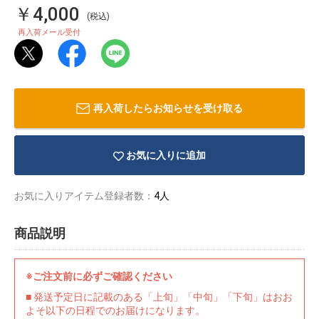
￥4,000
(税込)
再入荷メール受付
再入荷したらお知らせを受け取る
お気に入りに追加
お気に入りアイテム登録者数：
4人
商品説明
物園
イラストレ
アダルトグ
ーター
ッズ
※ご注文前に必ずご確認ください
■ 発送予定日に記載のある「上旬」「中旬」「下旬」はおお
よそ以下の日程でのお届けになります。