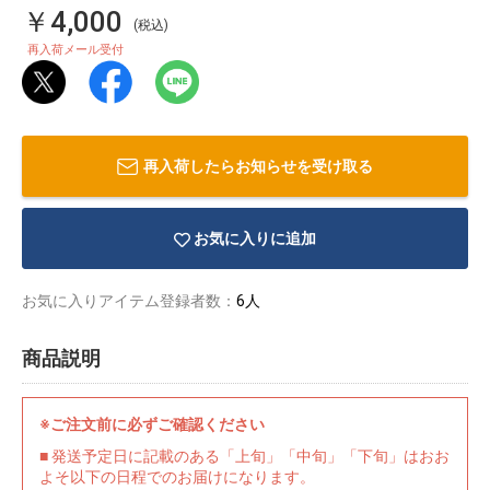
￥4,000
(税込)
再入荷メール受付
再入荷したらお知らせを受け取る
お気に入りに追加
お気に入りアイテム登録者数：
6人
商品説明
物園
イラストレ
アダルトグ
ーター
ッズ
※ご注文前に必ずご確認ください
■ 発送予定日に記載のある「上旬」「中旬」「下旬」はおお
よそ以下の日程でのお届けになります。