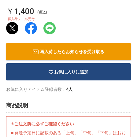
￥1,400
(税込)
再入荷メール受付
再入荷したらお知らせを受け取る
お気に入りに追加
お気に入りアイテム登録者数：
4人
商品説明
物園
イラストレ
アダルトグ
ーター
ッズ
※ご注文前に必ずご確認ください
■ 発送予定日に記載のある「上旬」「中旬」「下旬」はおお