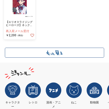
【エリオスライジング
ヒーローズ】ネックス
トラップ付きカードホ
再入荷メール受付
ルダー マリオン・ブラ
イス
￥2,200
(税込)
キャラクタ
レトロ
漫画・アニ
ねこ
動物園
ー
メ