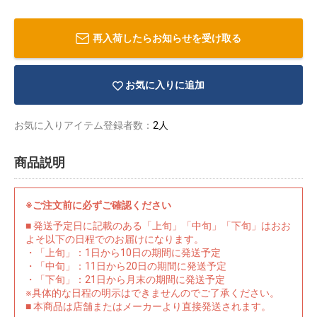
再入荷したらお知らせを受け取る
お気に入りに追加
お気に入りアイテム登録者数：
2人
商品説明
※ご注文前に必ずご確認ください
■ 発送予定日に記載のある「上旬」「中旬」「下旬」はおお
よそ以下の日程でのお届けになります。
物園
イラストレ
アダルトグ
・「上旬」：1日から10日の期間に発送予定
ーター
ッズ
・「中旬」：11日から20日の期間に発送予定
・「下旬」：21日から月末の期間に発送予定
※具体的な日程の明示はできませんのでご了承ください。
■ 本商品は店舗またはメーカーより直接発送されます。