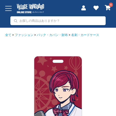
0
全て
>
ファッション
>
バック・カバン・財布
>
名刺・カードケース