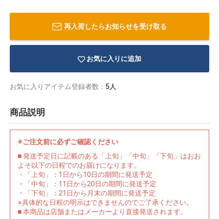
再入荷したらお知らせを受け取る
お気に入りに追加
お気に入りアイテム登録者数：
5人
商品説明
※ご注文前に必ずご確認ください
■ 発送予定日に記載のある「上旬」「中旬」「下旬」はおお
よそ以下の日程でのお届けになります。
物園
イラストレ
アダルトグ
・「上旬」：1日から10日の期間に発送予定
ーター
ッズ
・「中旬」：11日から20日の期間に発送予定
・「下旬」：21日から月末の期間に発送予定
※具体的な日程の明示はできませんのでご了承ください。
■ 本商品は店舗またはメーカーより直接発送されます。