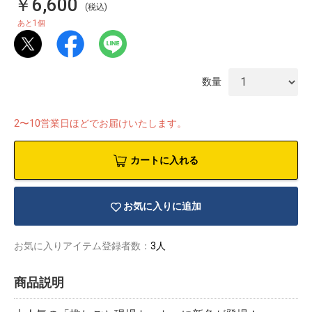
￥6,600
(税込)
1
あと
個
数量
2〜10営業日ほどでお届けいたします。
カートに入れる
お気に入りに追加
お気に入りアイテム登録者数：
3人
物園
イラストレ
アダルトグ
ーター
ッズ
商品説明