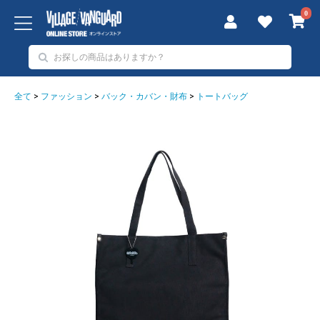
0
全て
>
ファッション
>
バック・カバン・財布
>
トートバッグ