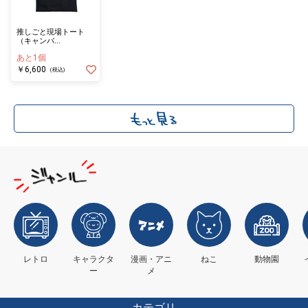
推しごと現場トート
（キャンバ
ス/BLACK）
あと1個
￥6,600
(税込)
レトロ
キャラクタ
漫画・アニ
ねこ
動物園
ー
メ
カテゴリ