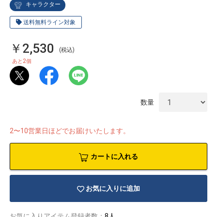
キャラクター
送料無料ライン対象
￥2,530
(税込)
2
あと
個
数量
2〜10営業日ほどでお届けいたします。
カートに入れる
物園
イラストレ
アダルトグ
ーター
ッズ
お気に入りに追加
お気に入りアイテム登録者数：
8人