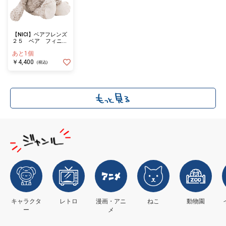
【NICI】ベアフレンズ
２５ ベア フィニ
ー クラシック ３５
あと1個
ｃｍ
￥4,400
(税込)
キャラクタ
レトロ
漫画・アニ
ねこ
動物園
ー
メ