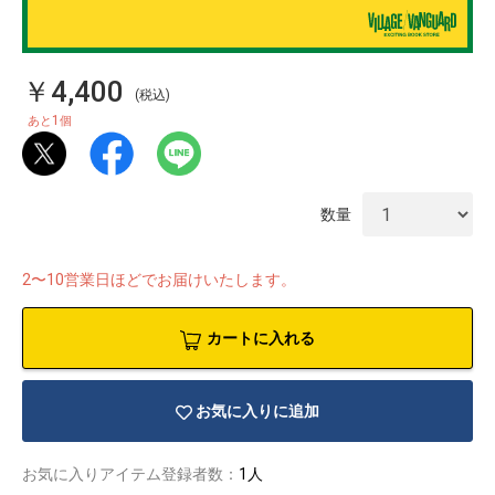
￥4,400
(税込)
1
あと
個
数量
2〜10営業日ほどでお届けいたします。
カートに入れる
物園
イラストレ
アダルトグ
ーター
ッズ
お気に入りに追加
お気に入りアイテム登録者数：
1人