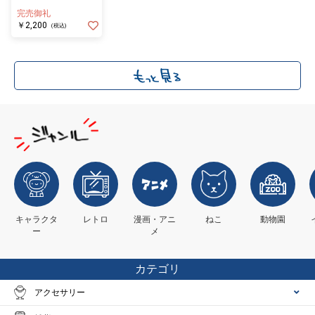
Ｅ ＣＯＯＬ ＷＨ／
完売御礼
Ｐａｔｔｅｒｎ
￥2,200
(税込)
キャラクタ
レトロ
漫画・アニ
ねこ
動物園
ー
メ
カテゴリ
アクセサリー