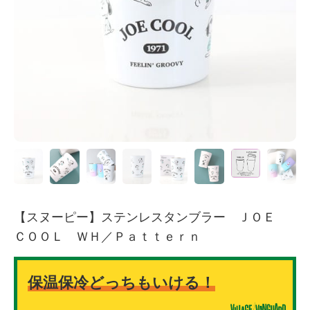
【スヌーピー】ステンレスタンブラー ＪＯＥ
ＣＯＯＬ ＷＨ／Ｐａｔｔｅｒｎ
保温保冷どっちもいける！