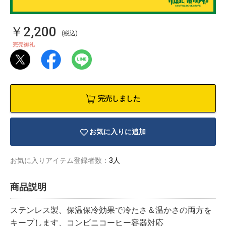
￥2,200
(税込)
完売御礼
完売しました
お気に入りに追加
お気に入りアイテム登録者数：
3人
物園
イラストレ
アダルトグ
商品説明
ーター
ッズ
ステンレス製、保温保冷効果で冷たさ＆温かさの両方を
キープします、コンビニコーヒー容器対応